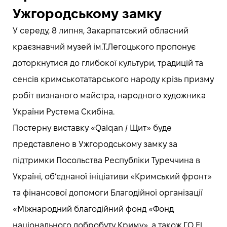
Ужгородському замку
У середу, 8 липня, Закарпатський обласний
краєзнавчий музей ім.Т.Легоцького пропонує
доторкнутися до глибокої культури, традицій та
сенсів кримськотатарського народу крізь призму
робіт визнаного майстра, народного художника
України Рустема Скибіна.
Постерну виставку «Qalqan / Щит» буде
представлено в Ужгородському замку за
підтримки Посольства Республіки Туреччина в
Україні, об’єднаної ініціативи «Кримський фронт»
та фінансової допомоги Благодійної організації
«Міжнародний благодійний фонд «Фонд
національного добробуту Криму», а також ГО El