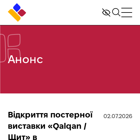
Анонс
Відкриття постерної
02.07.2026
виставки «Qalqan /
Щит» в