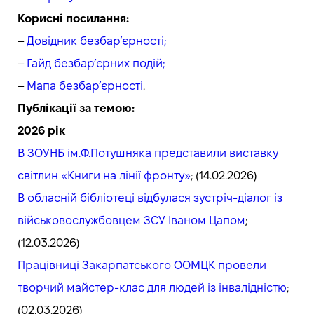
Корисні посилання:
–
Довідник безбар’єрності;
–
Гайд безбар’єрних подій;
–
Мапа безбарʼєрності
.
Публікації за темою:
2026 рік
В ЗОУНБ ім.Ф.Потушняка представили виставку
світлин «Книги на лінії фронту»
; (14.02.2026)
В обласній бібліотеці відбулася зустріч-діалог із
військовослужбовцем ЗСУ Іваном Цапом
;
(12.03.2026)
Працівниці Закарпатського ООМЦК провели
творчий майстер-клас для людей із інвалідністю
;
(02.03.2026)