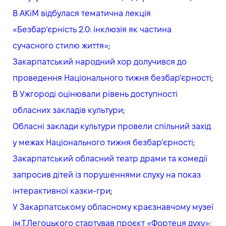
В АКіМ відбулася тематична лекція
«Безбар’єрність 2.0: інклюзія як частина
сучасного стилю життя»
;
Закарпатський народний хор долучився до
проведення Національного тижня безбар’єрності
;
В Ужгороді оцінювали рівень доступності
обласних закладів культури
;
Обласні заклади культури провели спільний захід
у межах Національного тижня безбар’єрності
;
Закарпатський обласний театр драми та комедії
запросив дітей із порушеннями слуху на показ
інтерактивної казки-гри
;
У Закарпатському обласному краєзнавчому музеї
ім.Т.Легоцького стартував проєкт «Фортеця духу»
;