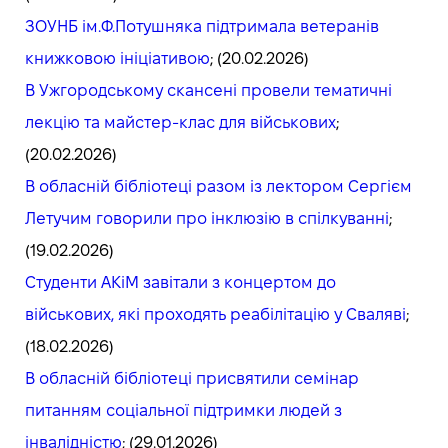
ЗОУНБ ім.Ф.Потушняка підтримала ветеранів
книжковою ініціативою
; (20.02.2026)
В Ужгородському скансені провели тематичні
лекцію та майстер-клас для військових
;
(20.02.2026)
В обласній бібліотеці разом із лектором Сергієм
Летучим говорили про інклюзію в спілкуванні
;
(19.02.2026)
Студенти АКіМ завітали з концертом до
військових, які проходять реабілітацію у Сваляві
;
(18.02.2026)
В обласній бібліотеці присвятили семінар
питанням соціальної підтримки людей з
інвалідністю
; (29.01.2026)