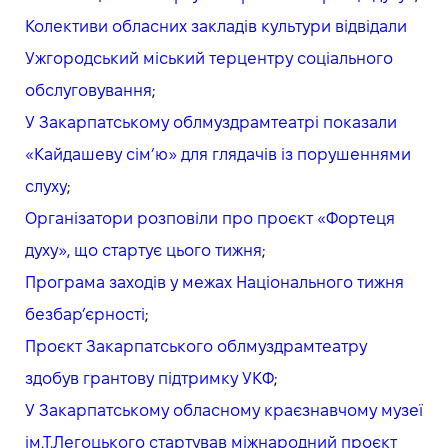
Колективи обласних закладів культури відвідали
Ужгородський міський терцентру соціального
обслуговування
;
У Закарпатському облмуздрамтеатрі показали
«Кайдашеву сім’ю» для глядачів із порушеннями
слуху
;
Організатори розповіли про проєкт «Фортеця
духу», що стартує цього тижня
;
Програма заходів у межах Національного тижня
безбар’єрності
;
Проєкт Закарпатського облмуздрамтеатру
здобув грантову підтримку УКФ
;
У Закарпатському обласному краєзнавчому музеї
ім.Т.Легоцького стартував міжнародний проєкт