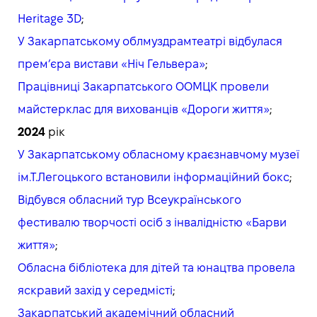
Heritage 3D
;
У Закарпатському облмуздрамтеатрі відбулася
прем’єра вистави «Ніч Гельвера»
;
Працівниці Закарпатського ООМЦК провели
майстерклас для вихованців «Дороги життя»
;
2024
рік
У Закарпатському обласному краєзнавчому музеї
ім.Т.Легоцького встановили інформаційний бокс
;
Відбувся обласний тур Всеукраїнського
фестивалю творчості осіб з інвалідністю «Барви
життя»
;
Обласна бібліотека для дітей та юнацтва провела
яскравий захід у середмісті
;
Закарпатський академічний обласний