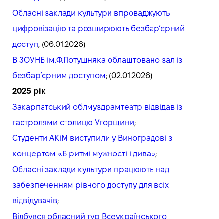
Обласні заклади культури впроваджують
цифровізацію та розширюють безбар’єрний
доступ
; (06.01.2026)
В ЗОУНБ ім.Ф.Потушняка облаштовано зал із
безбар’єрним доступом
; (02.01.2026)
2025 рік
Закарпатський облмуздрамтеатр відвідав із
гастролями столицю Угорщини
;
Студенти АКіМ виступили у Виноградові з
концертом «В ритмі мужності і дива»
;
Обласні заклади культури працюють над
забезпеченням рівного доступу для всіх
відвідувачів
;
Відбувся обласний тур Всеукраїнського