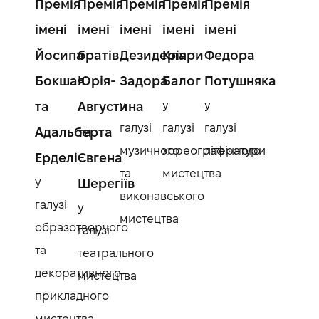
Премія
Премія
Премія
Премія
Премія
імені
імені
імені
імені
імені
Йосипа
братів
Дезидерія
Клари
Федора
Бокшая
Юрія-
Задора
Балог
Потушняка
у
у
у
та
Августина
галузі
галузі
галузі
Адальберта
та
музичного
хореографічного
літератури
Ерделі
Євгена
та
мистецтва
у
Шерегіїв
виконавського
галузі
у
мистецтва
образотворчого
галузі
та
театрального
декоративного-
мистецтва
прикладного
мистецтва