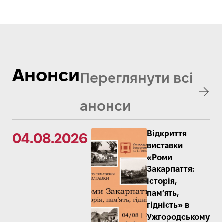
Анонси
Переглянути всі
анонси
Відкриття
04.08.2026
виставки
«Роми
Закарпаття:
історія,
пам’ять,
гідність» в
Ужгородському