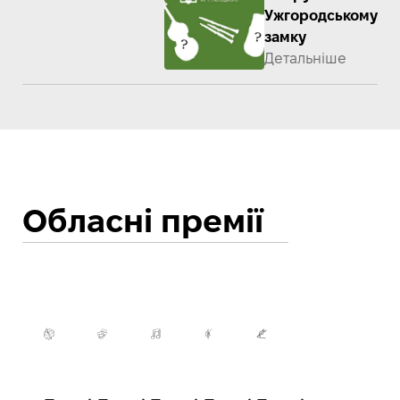
Ужгородському
замку
Детальніше
Обласні премії