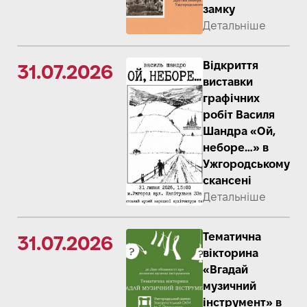
замку
Детальніше
Відкриття
31.07.2026
виставки
графічних
робіт Василя
Шандра «Ой,
неборе…» в
Ужгородському
скансені
Детальніше
Тематична
31.07.2026
вікторина
«Вгадай
музичний
інструмент» в