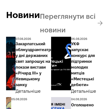
Новини
Переглянути всі
новини
07.08.2026
06.08.2026
Закарпатський
УКФ
облмуздрамтеатр
запускає
у дні державних
конкурс для
свят запрошує на
підтримки
покази вистави
молодих
«Річард ІІІ» у
митців
Невицькому
«Мистецькі
замку
дебюти»
Детальніше
Детальніше
05.08.2026
04.08.2026
Оголошено