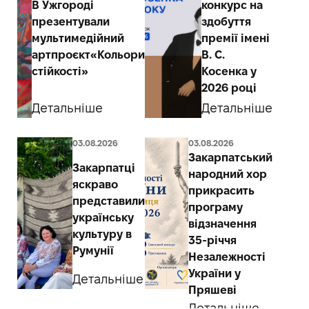
В Ужгороді
конкурс на
презентували
здобуття
мультимедійний
премії імені
артпроєкт«Кольори
В. С.
стійкості»
Косенка у
2026 році
Детальніше
Детальніше
03.08.2026
03.08.2026
Закарпатський
Закарпатці
народний хор
яскраво
прикрасить
представили
програму
українську
відзначення
культуру в
35-річчя
Румунії
Незалежності
України у
Детальніше
Пряшеві
Детальніше