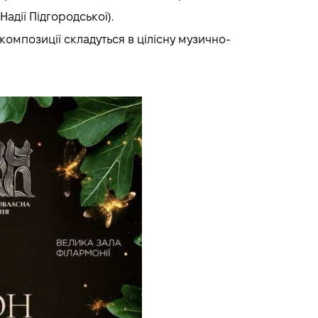
адії Підгородської).
омпозиції складуться в цілісну музично-