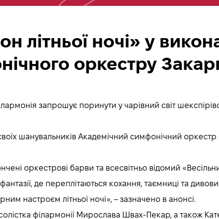
он літньої ночі» у викон
нічного оркестру Закар
ілармонія запрошує поринути у чарівний світ шекспірівсь
я своїх шанувальників Академічний симфонічний оркестр
итончені оркестрові барви та всесвітньо відомий «Весіл
 фантазії, де переплітаються кохання, таємниці та диво
ним настроєм літньої ночі», – зазначено в анонсі.
солістка філармонії Мирослава Швах-Пекар, а також Ка