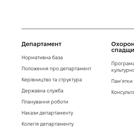
Департамент
Охорон
спадщ
Нормативна база
Програма
Положення про департамент
культурн
Керівництво та структура
Пам’ятки
Державна служба
Консульт
Планування роботи
Накази департаменту
Колегія департаменту