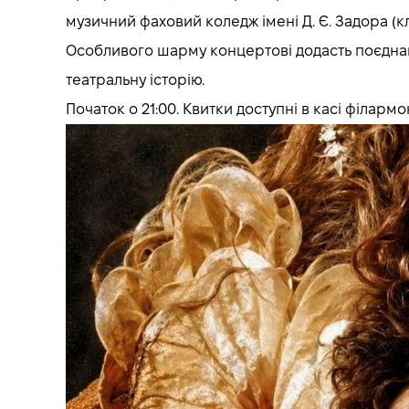
музичний фаховий коледж імені Д. Є. Задора (кл
Особливого шарму концертові додасть поєднанн
театральну історію.
Початок о 21:00. Квитки доступні в касі філармон