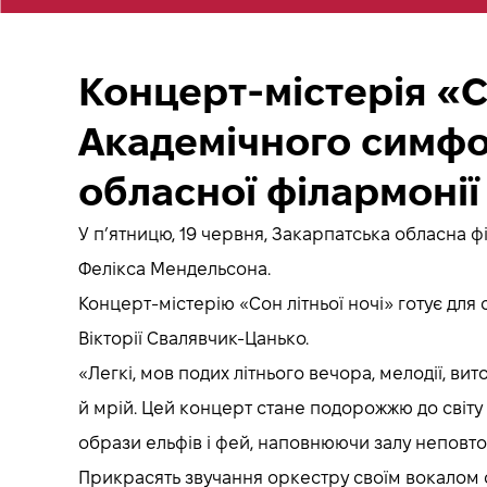
Концерт-містерія «С
Академічного симфо
обласної філармонії
У п’ятницю, 19 червня, Закарпатська обласна ф
Фелікса Мендельсона.
Концерт-містерію «Сон літньої ночі» готує дл
Вікторії Свалявчик-Цанько.
«Легкі, мов подих літнього вечора, мелодії, в
й мрій. Цей концерт стане подорожжю до світу
образи ельфів і фей, наповнюючи залу неповтор
Прикрасять звучання оркестру своїм вокалом 