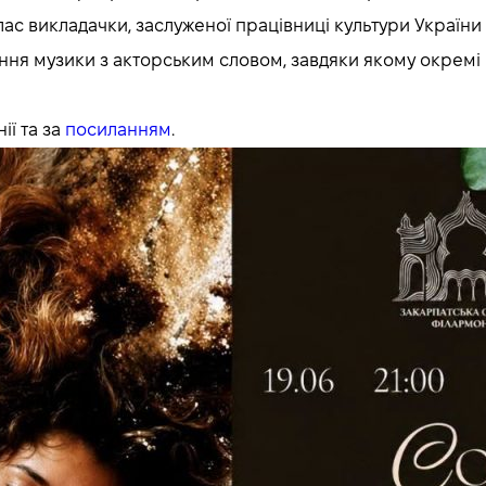
ас викладачки, заслуженої працівниці культури України Н
я музики з акторським словом, завдяки якому окремі к
ії та за
посиланням
.