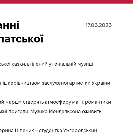
анні
17.06.2026
патської
кої казки, втілений у геніальній музиці
 під керівництвом заслуженої артистки України
ьний марш» створять атмосферу магії, романтики
вижні пригоди. Музика Мендельсона оживить
терина Шпеник – студентка Ужгородський