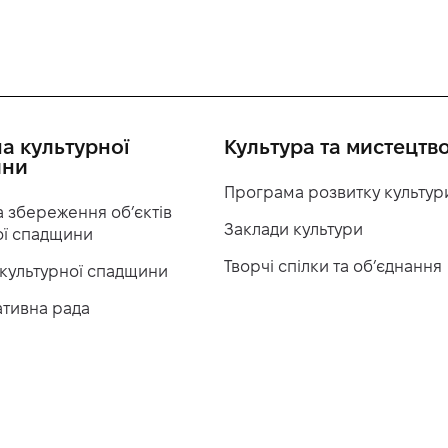
а культурної
Культура та мистецтв
ини
Програма розвитку культур
 збереження об’єктів
Заклади культури
ої спадщини
Творчі спілки та об’єднання
 культурної спадщини
ативна рада