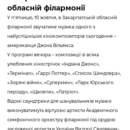
обласній філармонії
У п’ятницю, 10 жовтня, в Закарпатській обласній
філармонії звучатиме музика одного з
найуспішніших кінокомпозиторів сьогодення –
американця Джона Вільямса.
У програмі вечора – композиції зі всіма
улюблених кінострічок «Індіана Джонс»,
«Термінал», «Гаррі Поттер», «Список Шиндлера»,
«Зоряні війни», «Супермен», «Парк Юрського
періоду», «Щелепи», «Патріот».
Відомі саундтреки для шанувальників музики
виконуватимуть віртуозні артисти Академічного
симфонічного оркестру філармонії під орудою
заслуженої артистки України Вікторії Свалявчик-