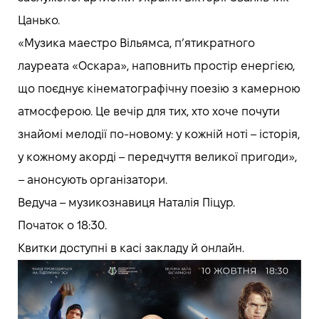
Цанько.
«Музика маестро Вільямса, п’ятикратного
лауреата «Оскара», наповнить простір енергією,
що поєднує кінематографічну поезію з камерною
атмосферою. Це вечір для тих, хто хоче почути
знайомі мелодії по-новому: у кожній ноті – історія,
у кожному акорді – передчуття великої пригоди»,
– анонсують організатори.
Ведуча – музикознавиця Наталія Піцур.
Початок о 18:30.
Квитки доступні в касі закладу й онлайн.