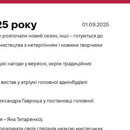
25 року
01.09.2025
 розпочали новий сезон, інші – готуються до
о мистецтва з нетерпінням і новими творчими
єї нагоди у вересні, окрім традиційних
вистав у атріумі головної адмінбудівлі
Олександра Гавроша у постановці головної
 – Яна Титаренко).
 порадувати своїх глядачів низкою мистецьких