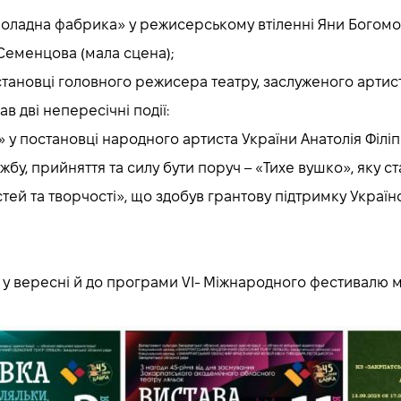
шоколадна фабрика» у режисерському втіленні Яни Богомол
 Семенцова (мала сцена);
 постановці головного режисера театру, заслуженого арти
в дві непересічні події:
» у постановці народного артиста України Анатолія Філі
ужбу, прийняття та силу бути поруч – «Тихе вушко», яку
тей та творчості», що здобув грантову підтримку Украї
.
ів у вересні й до програми VI- Міжнародного фестивалю