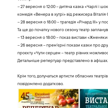
– 27 вересня о 12:00 – дитяча казка «Чарлі і 
комедія «Венера в хутрі» від режисера Віталія
– 28 вересня о 18:00 – трагедія «Річард III» у
Та ще до початку нового сезону театр запланува
– 13 вересня о 18:00 – показ вистави «Жменяки
– 26 вересня – прем’єрні покази казки про др
проєкту «Чути серцем – театр рівних можливос
Детальніше репертуар представлено в афішах
Крім того, долучаться артисти обласних театр
повідомлено додатково.