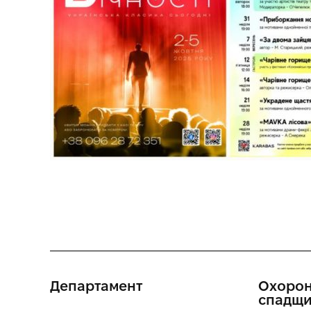
Департамент
Охорон
спадщ