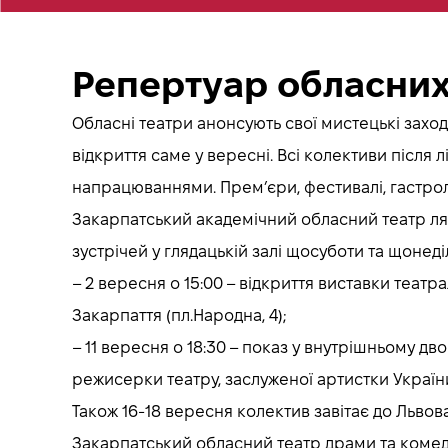
Репертуар обласних
Обласні театри анонсують свої мистецькі заход
відкриття саме у вересні. Всі колективи після
напрацюваннями. Прем’єри, фестивалі, гастролі
Закарпатський академічний обласний театр лял
зустрічей у глядацькій залі щосуботи та щонеділі
– 2 вересня о 15:00 – відкриття виставки театра
Закарпаття (пл.Народна, 4);
– 11 вересня о 18:30 ­– показ у внутрішньому 
режисерки театру, заслуженої артистки України
Також 16-18 вересня колектив завітає до Льво
Закарпатський обласний театр драми та комедії