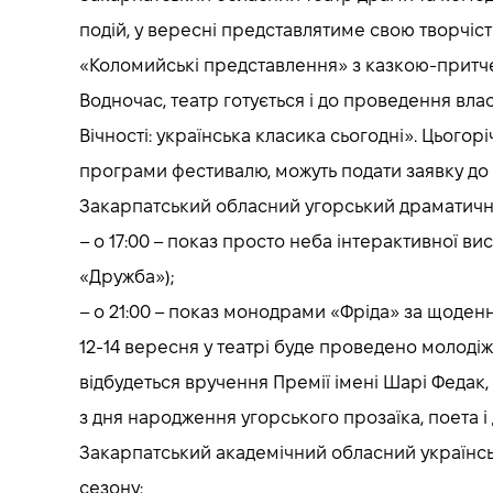
подій, у вересні представлятиме свою творчіст
«Коломийські представлення» з казкою-притче
Водночас, театр готується і до проведення вла
Вічності: українська класика сьогодні». Цьогорі
програми фестивалю, можуть подати заявку до 15
Закарпатський обласний угорський драматичний
– о 17:00 – показ просто неба інтерактивної ви
«Дружба»);
– о 21:00 – показ монодрами «Фріда» за щоден
12-14 вересня у театрі буде проведено молодіж
відбудеться вручення Премії імені Шарі Феда
з дня народження угорського прозаїка, поета 
Закарпатський академічний обласний українськ
сезону: