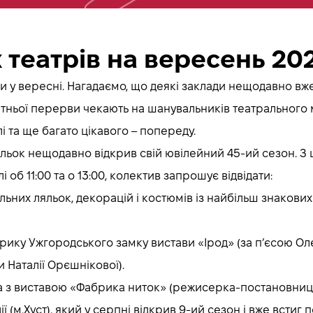
 театрів на вересень 20
и у вересні. Нагадаємо, що деякі заклади нещодавно вже
 літньої перерви чекають на шанувальників театральног
 та ще багато цікавого – попереду.
ьок нещодавно відкрив свій ювілейний 45-ий сезон. З ці
 об 11:00 та о 13:00, колектив запрошує відвідати:
льних ляльок, декорацій і костюмів із найбільш знакових 
дворику Ужгородського замку вистави «Ірод» (за п’єсою 
 Наталії Орєшнікової).
ва з виставою «Фабрика ниток» (режисерка-постановниця
 (м.Хуст), який у серпні відкрив 9-ий сезон і вже встиг