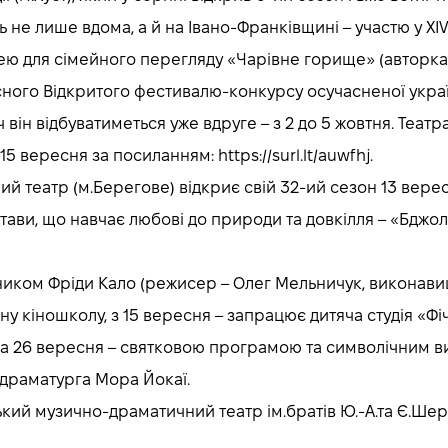
ь не лише вдома, а й на Івано-Франківщині – участю у X
ю для сімейного перегляду «Чарівне горище» (авторка
сного Відкритого фестивалю-конкурсу осучасненої украї
ч він відбуватиметься уже вдруге – з 2 до 5 жовтня. Теат
 вересня за посиланням: https://surl.lt/auwfhj.
 театр (м.Берегове) відкриє свій 32-ий сезон 13 верес
стави, що навчає любові до природи та довкілля – «Бджоли
ником Фріди Кало (режисер – Олег Мельничук, виконавиця
ну кіношколу, з 15 вересня – запрацює дитяча студія «Фі
к, а 26 вересня – святковою програмою та символічним
і драматурга Мора Йокаї.
ий музично-драматичний театр ім.братів Ю.-А.та Є.Шерег