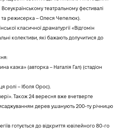
IV Всеукраїнському театральному фестивалі
 та режисерка – Олеся Чепелюк).
нської класичної драматургії «Відгомін
ральні колективи, які бажають долучитися до
ня:
на казка» (авторка – Наталія Гал) (стадіон
 ролі – Іболя Орос).
чері». Також 24 вересня вже вчетверте
 висаджуванням дерев ушанують 200-ту річницю
іїв готується до відкриття ювілейного 80-го