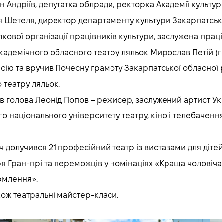
Андріїв, депутатка облради, ректорка Академії культури
ія Шетеля, директор департаменту культури Закарпатськ
кової організації працівників культури, заслужена праці
адемічного обласного театру ляльок Мирослав Петій (го
сію та вручив Почесну грамоту Закарпатської обласної
 театру ляльок.
тав голова Леонід Попов – режисер, заслужений артист 
о національного університету театру, кіно і телебаченн
 долучився 21 професійний театр із виставами для дітей
я Гран-прі та переможців у номінаціях «Краща чоловіча
рмлення».
кож театральні майстер-класи.