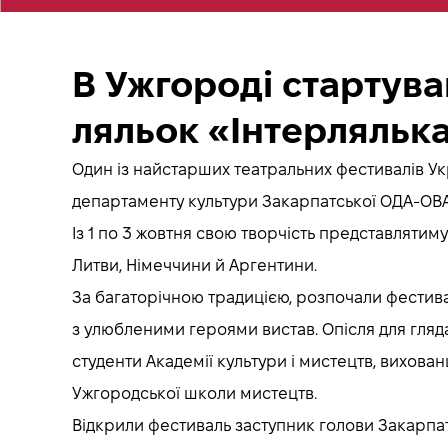
В Ужгороді стартув
ляльок «Інтерлялька
Один із найстарших театральних фестивалів Ук
департаменту культури Закарпатської ОДА-ОВА
Із 1 по 3 жовтня свою творчість представлятимут
Литви, Німеччини й Аргентини.
За багаторічною традицією, розпочали фестива
з улюбленими героями вистав. Опісля для гляд
студенти Академії культури і мистецтв, вихова
Ужгородської школи мистецтв.
Відкрили фестиваль заступник голови Закарпа