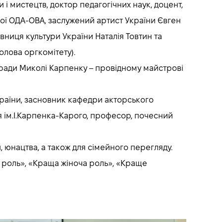
 і мистецтв, доктор педагогічних наук, доцент,
ої ОДА-ОВА, заслужений артист України Євген
вниця культури України Наталія Товтин та
лова оргкомітету).
 ради Миколі Карпенку – провідному майстрові
України, засновник кафедри акторського
я ім.І.Карпенка-Карого, професор, почесний
, юнацтва, а також для сімейного перегляду.
 роль», «Краща жіноча роль», «Краще