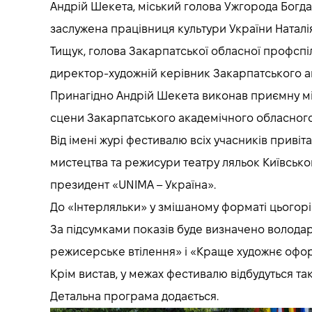
Андрій Шекета, міський голова Ужгорода Богдан 
заслужена працівниця культури України Натал
Тищук, голова Закарпатської обласної профспіл
директор-художній керівник Закарпатського ак
Принагідно Андрій Шекета виконав приємну мі
сцени Закарпатського академічного обласного
Від імені журі фестивалю всіх учасників приві
мистецтва та режисури театру ляльок Київськог
президент «UNIMA – Україна».
До «Інтерляльки» у змішаному форматі цьогоріч
За підсумками показів буде визначено володар
режисерське втілення» і «Краще художнє офо
Крім вистав, у межах фестивалю відбудуться та
Детальна програма додається.