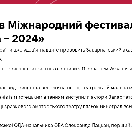
ав Міжнародний фестивал
 – 2024»
раїни вже удев’ятнадцяте проводить Закарпатський ака
.
ь провідні театральні колективи з 11 областей України, а 
ль видовищно та весело: на площі Театральній малеча 
ачів із мистецьким вітанням виступили актори Закарпат
нці зразкового аматорського театру ляльок Виноградівсь
тської ОДА-начальника ОВА Олександр Пацкан, перший 