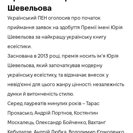
Шевельова
Український ПЕН оголосив про початок
приймання заявок на здобуття Премії імені Юрія
Шевельова за найкращу українську книгу
есеїстики.
Заснована в 2013 році, премія носить імʼя Юрія
Шевельова, який започаткував модерну
українську есеїстику, та відзначає внесок у
невідʼємні для цього жанру цінності: незалежність
думки й витонченість стилю.
Серед лауреатів минулих років – Тарас
Прохасько, Андрій Портнов, Костянтин
Москалець, Олександр Бойченко, Вахтанґ
Кебуладзе, Андрій Любка, Володимир Єрмоленко,