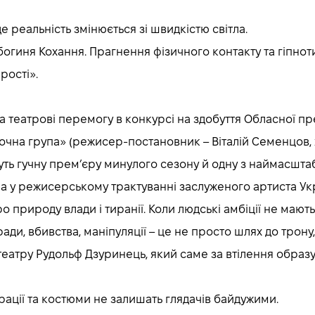
е реальність змінюється зі швидкістю світла.
 – богиня Кохання. Прагнення фізичного контакту та гіпн
рості».
еатрові перемогу в конкурсі на здобуття Обласної премі
чна група» (режисер-постановник – Віталій Семенцов, х
жуть гучну прем’єру минулого сезону й одну з наймасшта
піра у режисерському трактуванні заслуженого артиста У
про природу влади і тиранії. Коли людські амбіції не маю
ади, вбивства, маніпуляції – це не просто шлях до трону
театру Рудольф Дзуринець, який саме за втілення образу
рації та костюми не залишать глядачів байдужими.