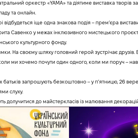
тральний оркестр «YAMA» та діятиме виставка творів за
ладу та онлайн.
рі відбудеться іще одна знакова подія – прем’єра вистав
ита Савенко у межах інклюзивного мистецького проєкту
їнського культурного фонду.
ки. На своєму шляху головний герой зустрічає друзів. Во
коли ми хочемо почути один одного, коли ми поруч – нав
х батьків запрошують безкоштовно – у п’ятницю, 26 вересн
ями слуху.
уть долучитися до майстеркласів із малювання декорацій