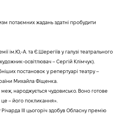
отизм потаємних жадань здатні пробудити
ї ім.Ю,-А. та Є.Шерегіїв у галузі театрального
удожник-освітлювач – Сергій Клімчук).
бніших постановок у репертуарі театру –
країни Михайла Фіщенка.
ть меж, народжується чудовисько. Воно готове
, це – його покликання».
 Річарда III цьогоріч здобув Обласну премію