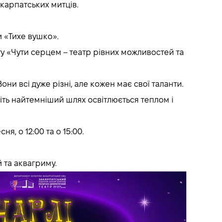
карпатських митців.
и «Тихе вушко».
 «Чути серцем – театр рівних можливостей та
ни всі дуже різні, але кожен має свої таланти.
іть найтемніший шлях освітлюється теплом і
я, о 12:00 та о 15:00.
 та аквагриму.