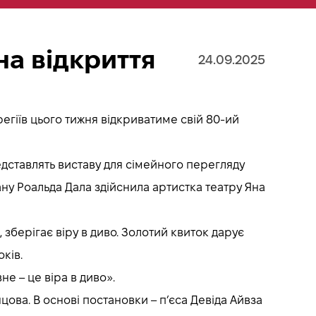
а відкриття
24.09.2025
егіїв цього тижня відкриватиме свій 80-ий
едставлять виставу для сімейного перегляду
ану Роальда Дала здійснила артистка театру Яна
зберігає віру в диво. Золотий квиток дарує
ків.
не – це віра в диво».
нцова. В основі постановки – п’єса Девіда Айвза