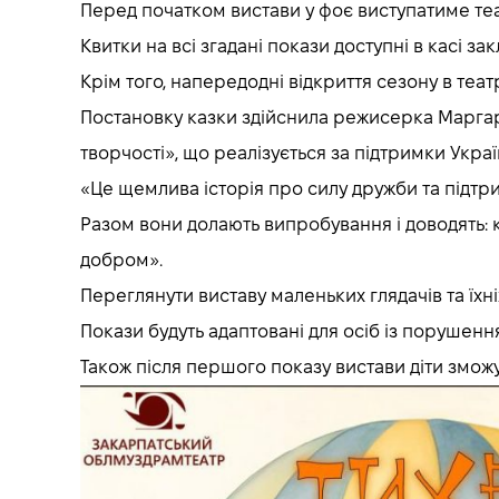
Перед початком вистави у фоє виступатиме теа
Квитки на всі згадані покази доступні в касі зак
Крім того, напередодні відкриття сезону в теат
Постановку казки здійснила режисерка Маргар
творчості», що реалізується за підтримки Укра
«Це щемлива історія про силу дружби та підтрим
Разом вони долають випробування і доводять: 
добром».
Переглянути виставу маленьких глядачів та їхні
Покази будуть адаптовані для осіб із порушенн
Також після першого показу вистави діти змож