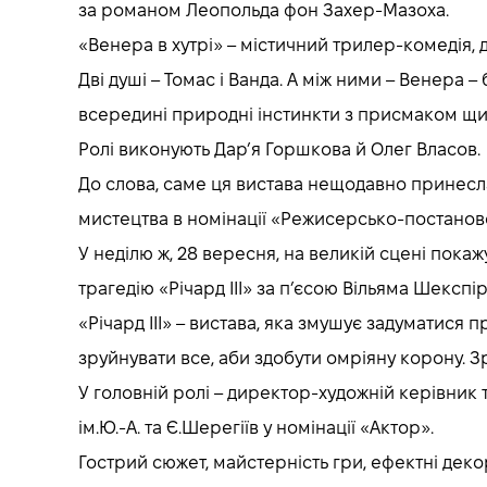
за романом Леопольда фон Захер-Мазоха.
«Венера в хутрі» – містичний трилер-комедія, д
Дві душі – Томас і Ванда. А між ними – Венера
всередині природні інстинкти з присмаком щи
Ролі виконують Дар’я Горшкова й Олег Власов.
До слова, саме ця вистава нещодавно принесла т
мистецтва в номінації «Режисерсько-постаново
У неділю ж, 28 вересня, на великій сцені пока
трагедію «Річард III» за п’єсою Вільяма Шекс
«Річард III» – вистава, яка змушує задуматися 
зруйнувати все, аби здобути омріяну корону. Зр
У головній ролі – директор-художній керівник 
ім.Ю.-А. та Є.Шерегіїв у номінації «Актор».
Гострий сюжет, майстерність гри, ефектні деко