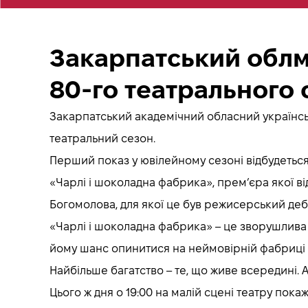
Закарпатський облм
80-го театрального 
Закарпатський академічний обласний українськ
театральний сезон.
Перший показ у ювілейному сезоні відбудеться 
«Чарлі і шоколадна фабрика», прем’єра якої ві
Богомолова, для якої це був режисерський дебю
«Чарлі і шоколадна фабрика» – це зворушлива і
йому шанс опинитися на неймовірній фабриці Віл
Найбільше багатство – те, що живе всередині. А
Цього ж дня о 19:00 на малій сцені театру пока