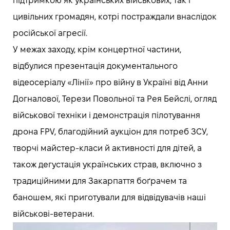
підтримкою як українських військових, так і
цивільних громадян, котрі постраждали внаслідок
російської агресії.
У межах заходу, крім концертної частини,
відбулися презентація документального
відеосеріалу «Лінії» про війну в Україні від Анни
Догналової, Терези Повольної та Рея Бейслі, огляд
військової техніки і демонстрація пілотування
дрона FPV, благодійний аукціон для потреб ЗСУ,
творчі майстер-класи й активності для дітей, а
також дегустація українських страв, включно з
традиційними для Закарпаття боґрачем та
баношем, які приготували для відвідувачів наші
військові-ветерани.