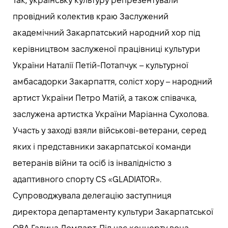
Так, українську культуру репрезентували
провідний колектив краю Заслужений
академічний Закарпатський народний хор під
керівництвом заслуженої працівниці культури
України Наталії Петій-Потапчук – культурної
амбасадорки Закарпаття, соліст хору – народний
артист України Петро Матій, а також співачка,
заслужена артистка України Маріанна Сухолова.
Участь у заході взяли військові-ветерани, серед
яких і представники закарпатської команди
ветеранів війни та осіб із інвалідністю з
адаптивного спорту CS «GLADIATOR».
Супроводжувала делегацію заступниця
директора департаменту культури Закарпатської