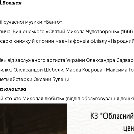
Й.Бокшая
ії сучасної музики «Банго»;
ковича-Вишенського «Святий Микола Чудотворець» (1666 р
 свою книжку й спомин має» із фондів філіалу «Народни
ів» від заслуженого артиста України Олександра Садварі
врилко, Олександри Шебели, Марка Коврова і Максима Го
алетмейстерки Оксани Булеци.
та юнацтва
й хто, хто Миколая любить» (відділ обслуговування дошкіль