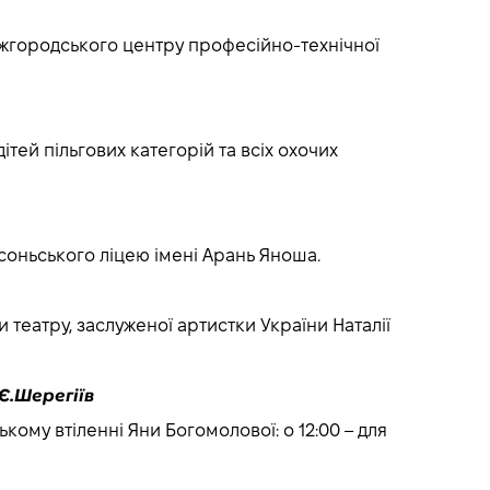
в Ужгородського центру професійно-технічної
ітей пільгових категорій та всіх охочих
осоньського ліцею імені Арань Яноша.
ки театру, заслуженої артистки України Наталії
Є.Шерегіїв
ому втіленні Яни Богомолової: о 12:00 – для