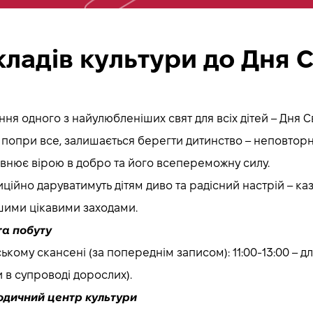
ладів культури до Дня 
ання одного з найулюбленіших свят для всіх дітей – Дня 
попри все, залишається берегти дитинство – неповторн
повнює вірою в добро та його всепереможну силу.
адиційно даруватимуть дітям диво та радісний настрій –
ншими цікавими заходами.
та побуту
кому скансені (за попереднім записом): 11:00-13:00 – дл
ти в супроводі дорослих).
одичний центр культури