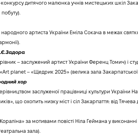
ки-конкурсу дитячого малюнка учнів мистецьких шкіл Зака
побуту).
ом народного артиста України Еміла Сокача в межах свя
рмонії).
.Є.Задора
ерівник – заслужений артист України Ференц Томич) і ст
rt planet – «Щедрик 2025» (велика зала Закарпатської 
родний хор
д керівництвом заслуженої працівниці культури України Нат
ів», що охопить низку міст і сіл Закарпаття: від Тячев
«Кораліна» за мотивами повісті Ніла Геймана у виконанні 
еатральна зала).