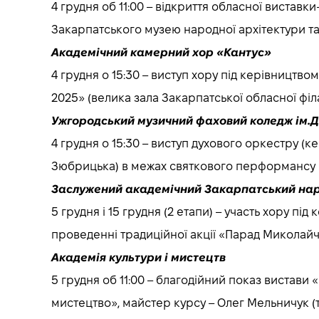
4 грудня об 11:00 – відкриття обласної вистав
Закарпатського музею народної архітектури та 
Академічний камерний хор «Кантус»
4 грудня о 15:30 – виступ хору під керівництв
2025» (велика зала Закарпатської обласної філа
Ужгородський музичний фаховий коледж ім.Д
4 грудня о 15:30 – виступ духового оркестру (к
Зюбрицька) в межах святкового перформансу «A
Заслужений академічний Закарпатський на
5 грудня і 15 грудня (2 етапи) – участь хору пі
проведенні традиційної акції «Парад Миколайчик
Академія культури і мистецтв
5 грудня об 11:00 – благодійний показ вистави 
мистецтво», майстер курсу – Олег Мельничук (т