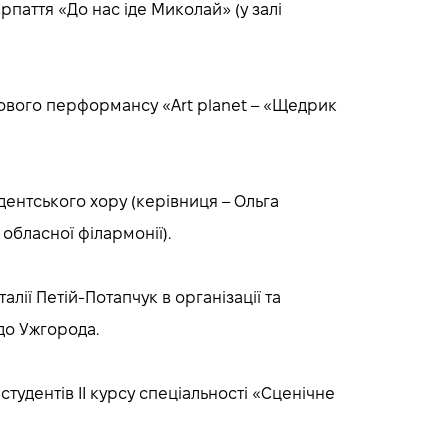
рпаття «До нас іде Миколай» (у залі
ткового перформансу «Art planet – «Щедрик
удентського хору (керівниця – Ольга
обласної філармонії).
алії Петій-Потапчук в організації та
а до Ужгорода.
студентів II курсу спеціальності «Сценічне