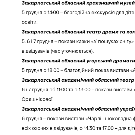
Закарпатський обласний краєзнавчий музей 
5 грудня о 14:00 – благодійна екскурсія для ді
освіти.
Закарпатський обласний театр драми та коме
5, 6 і 7 грудня – покази казки «У пошуках снігу
відвідувачів (час уточнюється).
Закарпатський обласний угорський драматич
5 грудня о 18:00 – благодійний показ вистави 
Закарпатський академічний обласний театр
6 і 7 грудня об 11:00 та о 13:00 – покази виста
Орєшнікової.
Закарпатський академічний обласний українс
6 грудня – покази вистави «Чарлі і шоколадна 
всіх охочих відвідувачів, о 14:30 та 17:00 – для