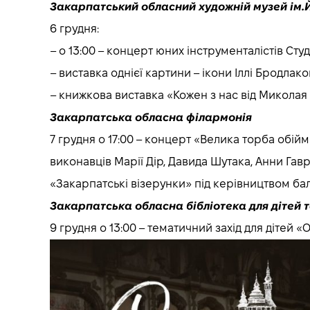
Закарпатський обласний художній музей ім.
6 грудня:
– о 13:00 – концерт юних інструменталістів Студ
– виставка однієї картини – ікони Іллі Бродла
– книжкова виставка «Кожен з нас від Миколая
Закарпатська обласна філармонія
7 грудня о 17:00 – концерт «Велика торба обійм
виконавців Марії Дір, Давида Шутака, Анни Га
«Закарпатські візерунки» під керівництвом б
Закарпатська обласна бібліотека для дітей 
9 грудня о 13:00 – тематичний захід для дітей «О