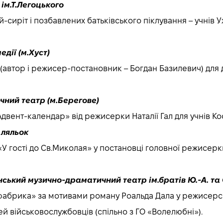
ім.Т.Легоцького
тей-сиріт і позбавлених батьківського піклування – учні
дії (м.Хуст)
» (автор і режисер-постановник – Богдан Базилевич) для д
ний театр (м.Берегове)
«Адвент-календар» від режисерки Наталії Гал для учнів К
 ляльок
ви «У гості до Св.Миколая» у постановці головної режисер
ький музично-драматичний театр ім.братів Ю.-А. та 
фабрика» за мотивами роману Роальда Дала у режисерськ
 дітей військовослужбовців (спільно з ГО «Волелюбні»).