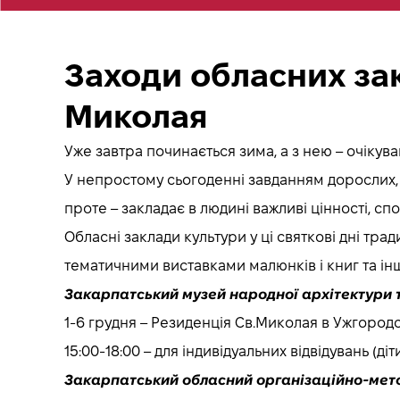
Заходи обласних зак
Миколая
Уже завтра починається зима, а з нею – очікув
У непростому сьогоденні завданням дорослих, 
проте – закладає в людині важливі цінності, с
Обласні заклади культури у ці святкові дні тр
тематичними виставками малюнків і книг та і
Закарпатський музей народної архітектури 
1-6 грудня – Резиденція Св.Миколая в Ужгородсь
15:00-18:00 – для індивідуальних відвідувань (ді
Закарпатський обласний організаційно-мет