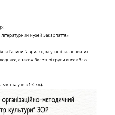
.);
й літературний музей Закарпаття».
я та Галини Гаврилко, за участі талановитих
лодняка, а також балетної групи ансамблю
нят та учнів 1-4 кл.).