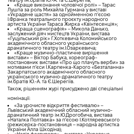
театру ім.братів Ю.-А. та Є.Шерегіїв;
«Краще виконання чоловічої ролі» – Тарас
Лушпа за роль Михайла Гурмана у виставі
«Украдене щастя» за однойменною п’єсою
І.Франка театрального проєкту народного
артиста України Тараса Жирка «Квінтесенція»;
«Краща сценографія» – Микола Данько,
заслужений діяч мистецтв України, вистава
«Гуцульський рік» Г.Хоткевича Коломийського
академічного обласного українського
драматичного театру ім.І.Озаркевича;
«Краще музично-пластичне вирішення
вистави» – Віктор Бабука, хореограф-
постановник вистави «Про що плачуть верби» за
мотивами п’єси І.Карпенка-Карого «Безталанна»
Закарпатського академічного обласного
українського музично-драматичного театру
ім.братів Ю.-А. та Є.Шерегіїв.
Також, рішенням журі присуджено дві спеціальні
номінації:
«За урочисте відкриття фестивалю» –
Львівський академічний обласний музично-
драматичний театр ім.Ю.Дрогобича, вистава
«Наталка Полтавка» за п’єсою І.Котляревського
(режисерка-постановниця – народна артистка
України Алла Шкодіна);