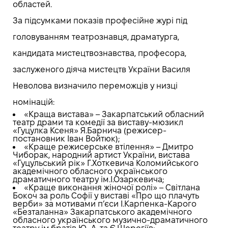
областей.
За підсумками показів професійне журі під
головуванням театрознавця, драматурга,
кандидата мистецтвознавства, професора,
заслуженого діяча мистецтв України Василя
Неволова визначило переможців у низці
номінацій:
«Краща вистава» – Закарпатський обласний
театр драми та комедії за виставу-мюзикл
«Гуцулка Ксеня» Я.Барнича (режисер-
постановник Іван Войтюк);
«Краще режисерське втілення» – Дмитро
Чиборак, народний артист України, вистава
«Гуцульський рік» Г.Хоткевича Коломийського
академічного обласного українського
драматичного театру ім.І.Озаркевича;
«Краще виконання жіночої ролі» – Світлана
Бокоч за роль Софії у виставі «Про що плачуть
верби» за мотивами п’єси І.Карпенка-Карого
«Безталанна» Закарпатського академічного
обласного українського музично-драматичного