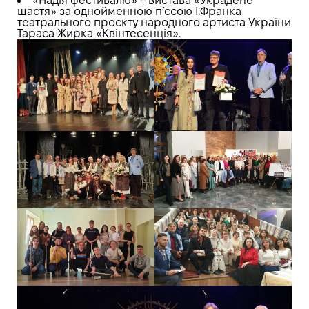
«Надія фестивалю» – вистава «Украдене
щастя» за однойменною п’єсою І.Франка
театрального проєкту народного артиста України
Тараса Жирка «Квінтесенція».