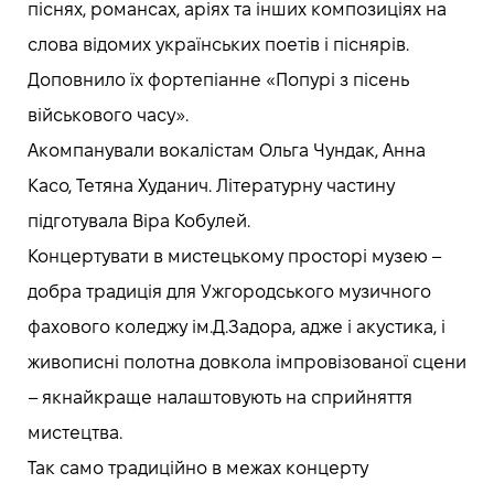
піснях, романсах, аріях та інших композиціях на
слова відомих українських поетів і піснярів.
Доповнило їх фортепіанне «Попурі з пісень
військового часу».
Акомпанували вокалістам Ольга Чундак, Анна
Касо, Тетяна Худанич. Літературну частину
підготувала Віра Кобулей.
Концертувати в мистецькому просторі музею –
добра традиція для Ужгородського музичного
фахового коледжу ім.Д.Задора, адже і акустика, і
живописні полотна довкола імпровізованої сцени
– якнайкраще налаштовують на сприйняття
мистецтва.
Так само традиційно в межах концерту