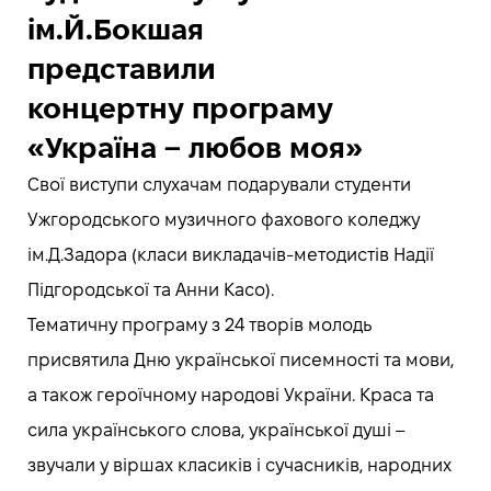
ім.Й.Бокшая
представили
концертну програму
«Україна – любов моя»
Свої виступи слухачам подарували студенти
Ужгородського музичного фахового коледжу
ім.Д.Задора (класи викладачів-методистів Надії
Підгородської та Анни Касо).
Тематичну програму з 24 творів молодь
присвятила Дню української писемності та мови,
а також героїчному народові України. Краса та
сила українського слова, української душі –
звучали у віршах класиків і сучасників, народних