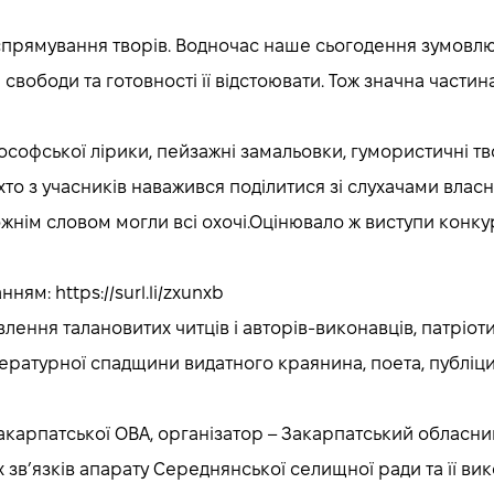
прямування творів. Водночас наше сьогодення зумовлює
і свободи та готовності її відстоювати. Тож значна частин
ософської лірики, пейзажні замальовки, гумористичні тво
хто з учасників наважився поділитися зі слухачами влас
дожнім словом могли всі охочі.Оцінювало ж виступи конк
м: https://surl.li/zxunxb
лення талановитих читців і авторів-виконавців, патріо
тературної спадщини видатного краянина, поета, публіци
акарпатської ОВА, організатор – Закарпатський обласни
х зв’язків апарату Середнянської селищної ради та її в