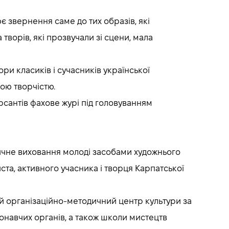
 звернення саме до тих образів, які
а творів, які прозвучали зі сцени, мала
ри класиків і сучасників української
ною творчістю.
урсантів фахове журі під головуванням
тичне виховання молоді засобами художнього
ста, активного учасника і творця Карпатської
й організаційно-методичний центр культури за
иконавчих органів, а також школи мистецтв