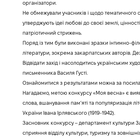
організатори.
Не обмежували учасників і щодо тематичного с
утверджують ідеї любові до своєї землі, цінност
патріотичний стрижень.
Поряд із тим були виконані зразки інтимно-філ
літератури, зокрема закарпатських авторів. Де
Відвідати захід і насолодитись українським ху
письменника Василя Густі.
Ознайомитися з результатами можна за посилання
Нагадаємо, метою конкурсу «Моя весна» є вияв
слова, вшанування пам’яті та популяризація лі
України Івана Ірлявського (1919-1942).
Засновник конкурсу – департамент культури З
сприяння відділу культури, туризму та зовнішні