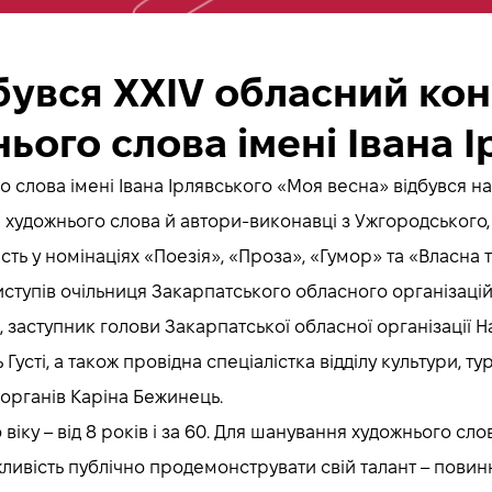
бувся ХХІV обласний ко
ього слова імені Івана 
о слова імені Івана Ірлявського «Моя весна» відбувся н
і художнього слова й автори-виконавці з Ужгородського,
ть у номінаціях «Поезія», «Проза», «Гумор» та «Власна т
виступів очільниця Закарпатського обласного організац
 заступник голови Закарпатської обласної організації Н
сті, а також провідна спеціалістка відділу культури, тур
 органів Каріна Бежинець.
віку – від 8 років і за 60. Для шанування художнього сло
жливість публічно продемонструвати свій талант – повин