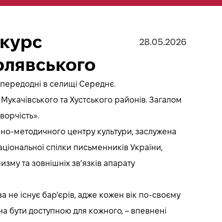
нкурс
28.05.2026
Ірлявського
апередодні в селищі Середнє.
 Мукачівського та Хустського районів. Загалом
ворчість».
ійно-методичного центру культури, заслужена
аціональної спілки письменників України,
изму та зовнішніх зв’язків апарату
ва не існує бар’єрів, адже кожен вік по-своєму
на бути доступною для кожного, – впевнені