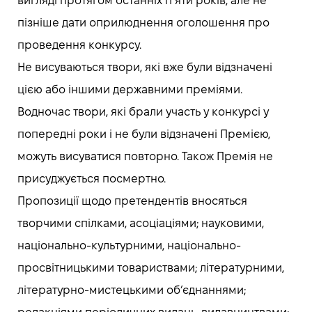
вигляді протягом останніх п’яти років, але не
пізніше дати оприлюднення оголошення про
проведення конкурсу.
Не висуваються твори, які вже були відзначені
цією або іншими державними преміями.
Водночас твори, які брали участь у конкурсі у
попередні роки і не були відзначені Премією,
можуть висуватися повторно. Також Премія не
присуджується посмертно.
Пропозиції щодо претендентів вносяться
творчими спілками, асоціаціями; науковими,
національно-культурними, національно-
просвітницькими товариствами; літературними,
літературно-мистецькими об’єднаннями;